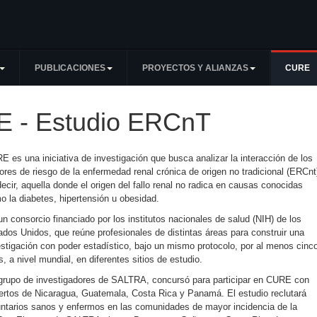
PUBLICACIONES
PROYECTOS Y ALIANZAS
CURE
E - Estudio ERCnT
E es una iniciativa de investigación que busca analizar la interacción de los
tores de riesgo de la enfermedad renal crónica de origen no tradicional (ERCnt
ecir, aquella donde el origen del fallo renal no radica en causas conocidas
o la diabetes, hipertensión u obesidad.
un consorcio financiado por los institutos nacionales de salud (NIH) de los
ados Unidos, que reúne profesionales de distintas áreas para construir una
estigación con poder estadístico, bajo un mismo protocolo, por al menos cinc
, a nivel mundial, en diferentes sitios de estudio.
grupo de investigadores de SALTRA, concursó para participar en CURE con
ertos de Nicaragua, Guatemala, Costa Rica y Panamá. El estudio reclutará
untarios sanos y enfermos en las comunidades de mayor incidencia de la