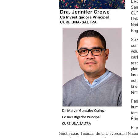
ERC
San
CUR
Uni
Nor
Baga
Se v
com
volu
car
res
pla
las 
est
la e
tér
Para
hum
tami
Étic
El 
Sustancias Tóxicas de la Universidad Nacion