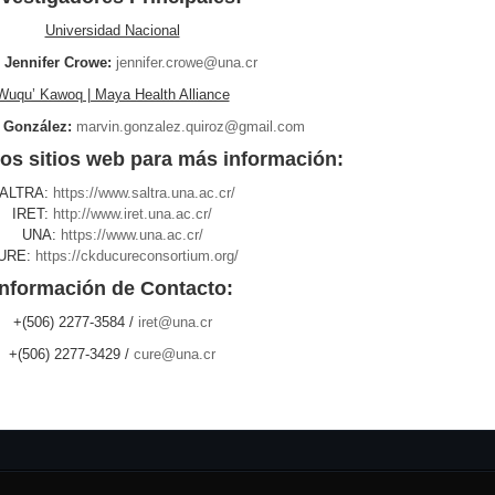
Universidad Nacional
 Jennifer Crowe:
jennifer.crowe@una.cr
Wuqu’ Kawoq | Maya Health Alliance
 González:
marvin.gonzalez.quiroz@gmail.com
ros sitios web para más información:
ALTRA:
https://www.saltra.una.ac.cr/
IRET:
http://www.iret.una.ac.cr/
UNA:
https://www.una.ac.cr/
URE:
https://ckducureconsortium.org/
Información de Contacto:
+(506) 2277-3584 /
iret@una.cr
+(506) 2277-3429 /
cure@una.cr