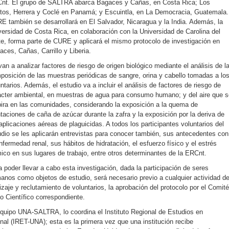
nt. El grupo de SALTRA abarca Bagaces y Cañas, en Costa Rica; Los
tos, Herrera y Coclé en Panamá; y Escuintla, en La Democracia, Guatemala.
E también se desarrollará en El Salvador, Nicaragua y la India. Además, la
versidad de Costa Rica, en colaboración con la Universidad de Carolina del
te, forma parte de CURE y aplicará el mismo protocolo de investigación en
ces, Cañas, Carrillo y Liberia.
an a analizar factores de riesgo de origen biológico mediante el análisis de l
posición de las muestras periódicas de sangre, orina y cabello tomadas a lo
ntarios. Además, el estudio va a incluir el análisis de factores de riesgo de
ácter ambiental, en muestras de agua para consumo humano; y del aire que s
pira en las comunidades, considerando la exposición a la quema de
ntaciones de caña de azúcar durante la zafra y la exposición por la deriva de
aplicaciones aéreas de plaguicidas. A todos los participantes voluntarios del
udio se les aplicarán entrevistas para conocer también, sus antecedentes con
nfermedad renal, sus hábitos de hidratación, el esfuerzo físico y el estrés
mico en sus lugares de trabajo, entre otros determinantes de la ERCnt.
 poder llevar a cabo esta investigación, dada la participación de seres
anos como objetos de estudio, será necesario previo a cualquier actividad d
zaje y reclutamiento de voluntarios, la aprobación del protocolo por el Comité
o Científico correspondiente.
equipo UNA-SALTRA, lo coordina el Instituto Regional de Estudios en
al (IRET-UNA); esta es la primera vez que una institución recibe