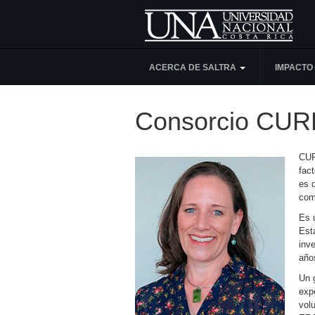
ACERCA DE SALTRA
IMPACTO
Consorcio CUR
CUR
fac
es d
com
Es 
Est
inv
años
Un 
exp
vol