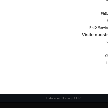
PhD.
Ph.D
Marvin
Visite nuest
S
C
Está aquí:
Home
CURE