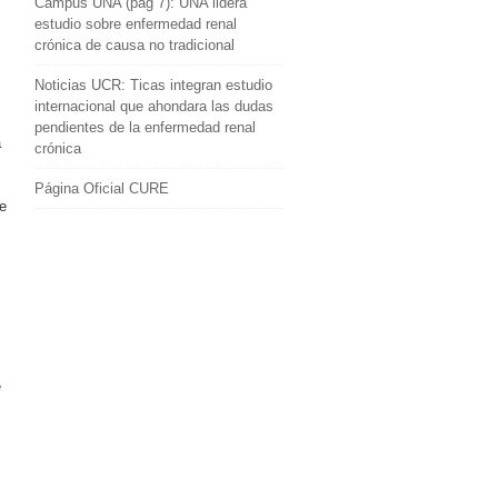
Campus UNA (pág 7): UNA lidera
estudio sobre enfermedad renal
crónica de causa no tradicional
Noticias UCR: Ticas integran estudio
internacional que ahondara las dudas
pendientes de la enfermedad renal
a
crónica
s
Página Oficial CURE
e
e