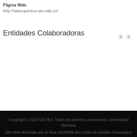
Página Web:
http://www.quimica.ues.edu.sv/
Entidades Colaboradoras
Copyright © 2026 SALTRA. Todos los derechos reservados.
Universidad
Nacional
Sitio Web diseñado por el Área UNAWEB del
Centro de Gestión Tecnológica