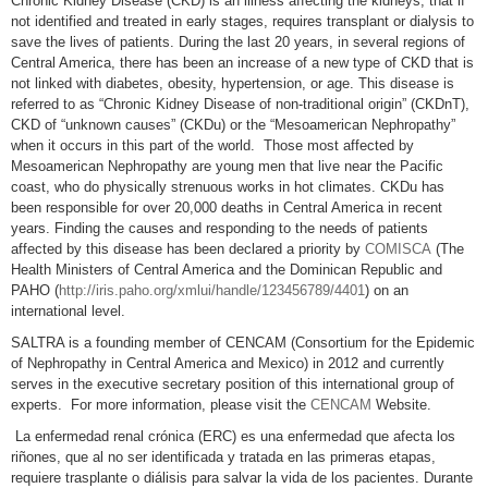
Chronic Kidney Disease (CKD) is an illness affecting the kidneys, that if
not identified and treated in early stages, requires transplant or dialysis to
save the lives of patients. During the last 20 years, in several regions of
Central America, there has been an increase of a new type of CKD that is
not linked with diabetes, obesity, hypertension, or age. This disease is
referred to as “Chronic Kidney Disease of non-traditional origin” (CKDnT),
CKD of “unknown causes” (CKDu) or the “Mesoamerican Nephropathy”
when it occurs in this part of the world. Those most affected by
Mesoamerican Nephropathy are young men that live near the Pacific
coast, who do physically strenuous works in hot climates. CKDu has
been responsible for over 20,000 deaths in Central America in recent
years. Finding the causes and responding to the needs of patients
affected by this disease has been declared a priority by
COMISCA
(The
Health Ministers of Central America and the Dominican Republic and
PAHO (
http://iris.paho.org/xmlui/handle/123456789/4401
)
on an
international level.
SALTRA is a founding member of CENCAM (Consortium for the Epidemic
of Nephropathy in Central America and Mexico) in 2012 and currently
serves in the executive secretary position of this international group of
experts. For more information, please visit the
CENCAM
Website.
La enfermedad renal crónica (ERC) es una enfermedad que afecta los
riñones, que al no ser identificada y tratada en las primeras etapas,
requiere trasplante o diálisis para salvar la vida de los pacientes. Durante