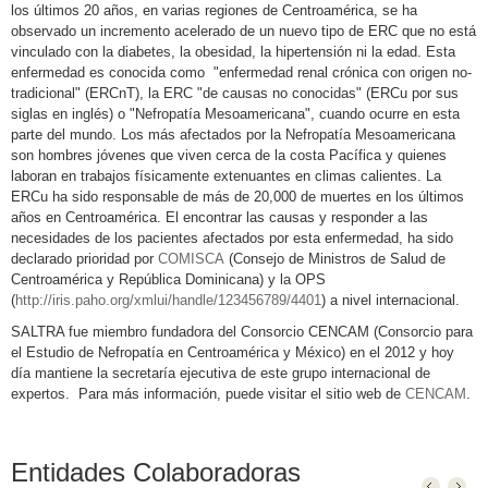
los últimos 20 años, en varias regiones de Centroamérica, se ha
observado un incremento acelerado de un nuevo tipo de ERC que no está
vinculado con la diabetes, la obesidad, la hipertensión ni la edad. Esta
enfermedad es conocida como "enfermedad renal crónica con origen no-
tradicional" (ERCnT), la ERC "de causas no conocidas" (ERCu por sus
siglas en inglés) o "Nefropatía Mesoamericana", cuando ocurre en esta
parte del mundo. Los más afectados por la Nefropatía Mesoamericana
son hombres jóvenes que viven cerca de la costa Pacífica y quienes
laboran en trabajos físicamente extenuantes en climas calientes. La
ERCu ha sido responsable de más de 20,000 de muertes en los últimos
años en Centroamérica. El encontrar las causas y responder a las
necesidades de los pacientes afectados por esta enfermedad, ha sido
declarado prioridad por
COMISCA
(Consejo de Ministros de Salud de
Centroamérica y República Dominicana) y la OPS
(
http://iris.paho.org/xmlui/handle/123456789/4401
) a nivel internacional.
SALTRA fue miembro fundadora del Consorcio CENCAM (Consorcio para
el Estudio de Nefropatía en Centroamérica y México) en el 2012 y hoy
día mantiene la secretaría ejecutiva de este grupo internacional de
expertos. Para más información, puede visitar el sitio web de
CENCAM
.
Entidades Colaboradoras