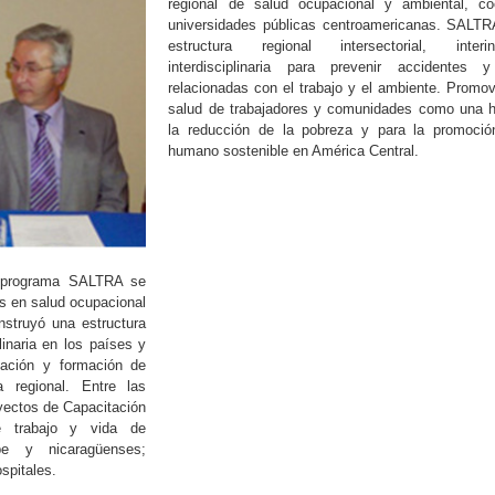
regional de salud ocupacional y ambiental, c
universidades públicas centroamericanas. SALTRA
estructura regional intersectorial, interi
interdisciplinaria para prevenir accidentes 
relacionadas con el trabajo y el ambiente. Promo
salud de trabajadores y comunidades como una h
la reducción de la pobreza y para la promoción
humano sostenible en América Central.
l programa SALTRA se
s en salud ocupacional
struyó una estructura
iplinaria en los países y
tación y formación de
ia regional. Entre las
oyectos de Capacitación
de trabajo y vida de
be y nicaragüenses;
spitales.