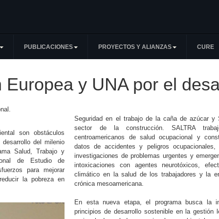
PUBLICACIONES
PROYECTOS Y ALIANZAS
CURE
Europea y UNA por el desar
nal.
Seguridad en el trabajo de la caña de azúcar y 
sector de la construcción. SALTRA trabaj
ental son obstáculos
centroamericanos de salud ocupacional y cons
 desarrollo del milenio
datos de accidentes y peligros ocupacionales, 
ama Salud, Trabajo y
investigaciones de problemas urgentes y emergen
ional de Estudio de
intoxicaciones con agentes neurotóxicos, efe
fuerzos para mejorar
climático en la salud de los trabajadores y la 
 reducir la pobreza en
crónica mesoamericana.
En esta nueva etapa, el programa busca la in
principios de desarrollo sostenible en la gestión l