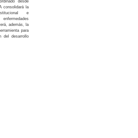
oordinado desde
 consolidará la
nstitucional e
y enfermedades
verá, además, la
erramienta para
 del desarrollo