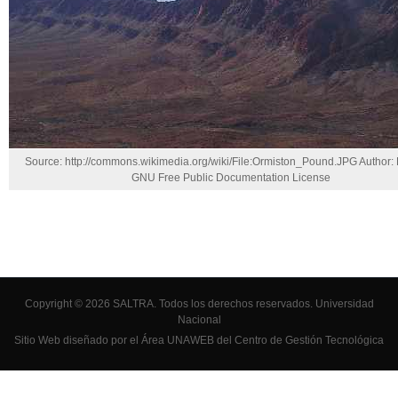
Source: http://commons.wikimedia.org/wiki/File:Ormiston_Pound.JPG Author: 
GNU Free Public Documentation License
Copyright © 2026 SALTRA. Todos los derechos reservados.
Universidad
Nacional
Sitio Web diseñado por el Área UNAWEB del
Centro de Gestión Tecnológica