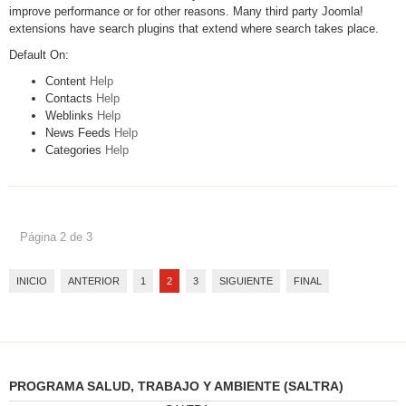
improve performance or for other reasons. Many third party Joomla!
extensions have search plugins that extend where search takes place.
Default On:
Content
Help
Contacts
Help
Weblinks
Help
News Feeds
Help
Categories
Help
Página 2 de 3
INICIO
ANTERIOR
1
2
3
SIGUIENTE
FINAL
PROGRAMA SALUD, TRABAJO Y AMBIENTE (SALTRA)